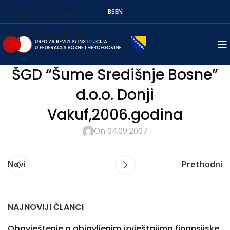
BS
EN
Skip to navigation
Skip to main content
ŠGD “Šume Središnje Bosne”
d.o.o. Donji
Vakuf,2006.godina
On 04.09.2007
Novi
Prethodni
NAJNOVIJI ČLANCI
Obavještenje o objavljenim izvještajima finansijske