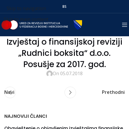
BS
Skip to navigation
Skip to main content
Izvještaj o finansijskoj reviziji
„Rudnici boksita“ d.o.o.
Posušje za 2017. god.
On 05.07.2018
Novi
Prethodni
NAJNOVIJI ČLANCI
Obavještenje o objavljenim izvještajima finansijske