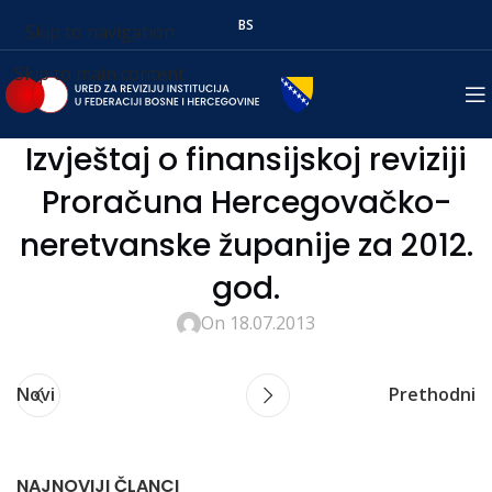
BS
Skip to navigation
Skip to main content
Izvještaj o finansijskoj reviziji
Proračuna Hercegovačko-
neretvanske županije za 2012.
god.
On 18.07.2013
Novi
Prethodni
NAJNOVIJI ČLANCI