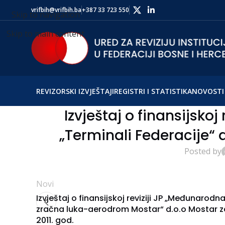
vrifbih@vrifbih.ba
+387 33 723 550
Skip to navigation
Skip to main content
REVIZORSKI IZVJEŠTAJI
REGISTRI I STATISTIKA
NOVOSTI 
Izvještaj o finansijskoj
„Terminali Federacije“ d
Posted by
Novi
Izvještaj o finansijskoj reviziji JP „Međunarodn
zračna luka-aerodrom Mostar“ d.o.o Mostar z
2011. god.