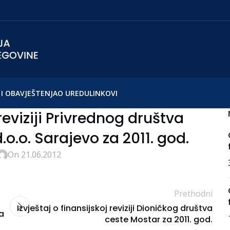
I OBAVJEŠTENJA
O UREDU
LINKOVI
 reviziji Privrednog društva
.o.o. Sarajevo za 2011. god.
On 21.06.2012
Prethodni
a
Izvještaj o finansijskoj reviziji Dioničkog društva
a
ceste Mostar za 2011. god.