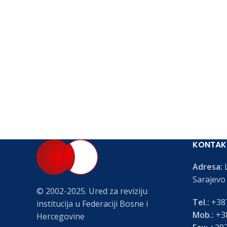
KONTAK
Adresa:
L
Sarajevo
© 2002-2025. Ured za reviziju
Tel.:
+387
institucija u Federaciji Bosne i
Mob.:
+38
Hercegovine