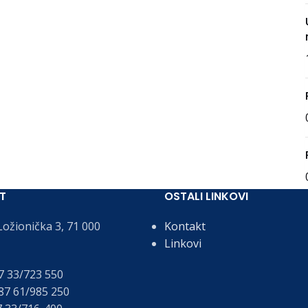
T
OSTALI LINKOVI
ožionička 3, 71 000
Kontakt
Linkovi
 33/723 550
7 61/985 250