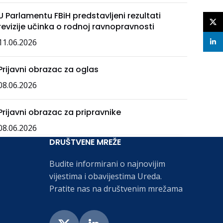
U Parlamentu FBiH predstavljeni rezultati
X
revizije učinka o rodnoj ravnopravnosti
11.06.2026
linke
Prijavni obrazac za oglas
08.06.2026
Prijavni obrazac za pripravnike
08.06.2026
DRUŠTVENE MREŽE
Budite informirani o najnovijim
vijestima i obavijestima Ureda.
Pratite nas na društvenim mrežama