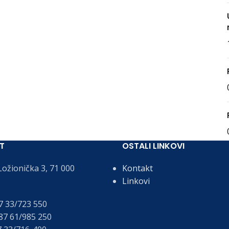
T
OSTALI LINKOVI
ožionička 3, 71 000
Kontakt
Linkovi
 33/723 550
7 61/985 250