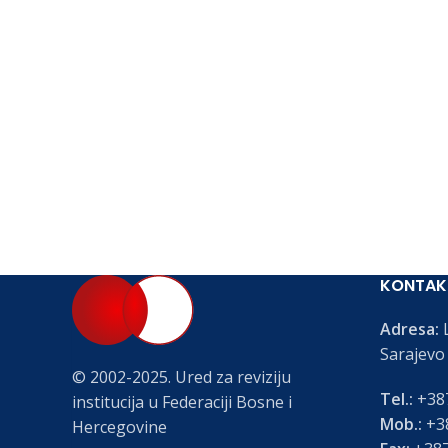
KONTAK
Adresa:
L
Sarajevo
© 2002-2025. Ured za reviziju
Tel.:
+387
institucija u Federaciji Bosne i
Mob.:
+38
Hercegovine