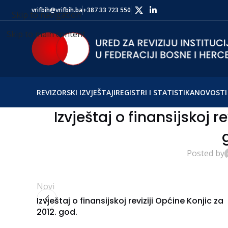
vrifbih@vrifbih.ba
+387 33 723 550
Skip to navigation
Skip to main content
REVIZORSKI IZVJEŠTAJI
REGISTRI I STATISTIKA
NOVOSTI 
Izvještaj o finansijskoj r
Posted by
Novi
Izvještaj o finansijskoj reviziji Općine Konjic za
2012. god.