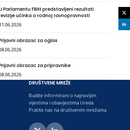
U Parlamentu FBiH predstavljeni rezultati
X
revizije učinka o rodnoj ravnopravnosti
11.06.2026
linke
Prijavni obrazac za oglas
08.06.2026
Prijavni obrazac za pripravnike
08.06.2026
DRUŠTVENE MREŽE
Budite informirani o najnovijim
vijestima i obavijestima Ureda.
Pratite nas na društvenim mrežama