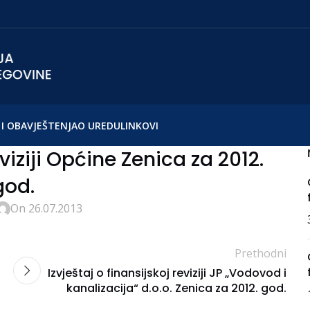
I OBAVJEŠTENJA
O UREDU
LINKOVI
eviziji Općine Zenica za 2012.
god.
On 26.07.2013
Prethodni
Izvještaj o finansijskoj reviziji JP „Vodovod i
kanalizacija“ d.o.o. Zenica za 2012. god.