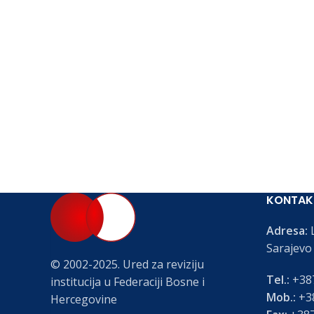
KONTAK
Adresa:
L
Sarajevo
© 2002-2025. Ured za reviziju
Tel.:
+387
institucija u Federaciji Bosne i
Mob.:
+38
Hercegovine