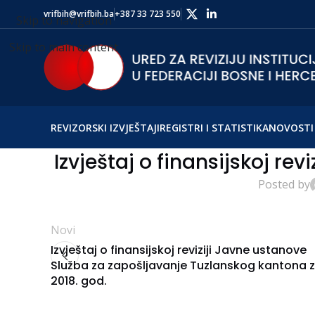
vrifbih@vrifbih.ba
+387 33 723 550
Skip to navigation
Skip to main content
REVIZORSKI IZVJEŠTAJI
REGISTRI I STATISTIKA
NOVOSTI 
Izvještaj o finansijskoj rev
Posted by
Novi
Izvještaj o finansijskoj reviziji Javne ustanove
Služba za zapošljavanje Tuzlanskog kantona 
2018. god.