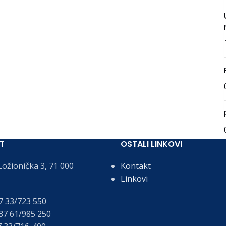
T
OSTALI LINKOVI
ožionička 3, 71 000
Kontakt
Linkovi
 33/723 550
7 61/985 250