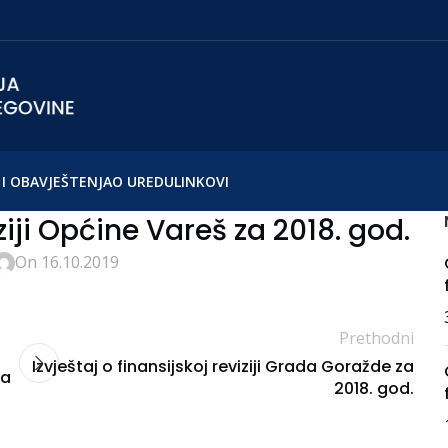
I OBAVJEŠTENJA
O UREDU
LINKOVI
iziji Općine Vareš za 2018. god.
On 16.10.2019
Prethodni
Izvještaj o finansijskoj reviziji Grada Goražde za
za
2018. god.