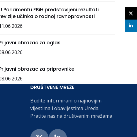
U Parlamentu FBiH predstavljeni rezultati
X
revizije učinka o rodnoj ravnopravnosti
11.06.2026
linke
Prijavni obrazac za oglas
08.06.2026
Prijavni obrazac za pripravnike
08.06.2026
DRUŠTVENE MREŽE
Budite informirani o najnovijim
vijestima i obavijestima Ureda.
Pratite nas na društvenim mrežama