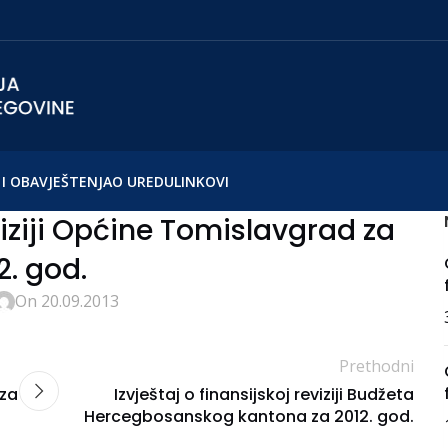
I OBAVJEŠTENJA
O UREDU
LINKOVI
eviziji Općine Tomislavgrad za
2. god.
On 20.09.2013
Prethodni
 za
Izvještaj o finansijskoj reviziji Budžeta
Hercegbosanskog kantona za 2012. god.