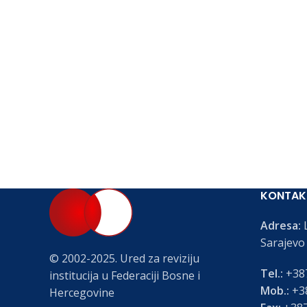
KONTAK
Adresa:
L
Sarajevo
© 2002-2025. Ured za reviziju
Tel.:
+387
institucija u Federaciji Bosne i
Mob.:
+38
Hercegovine