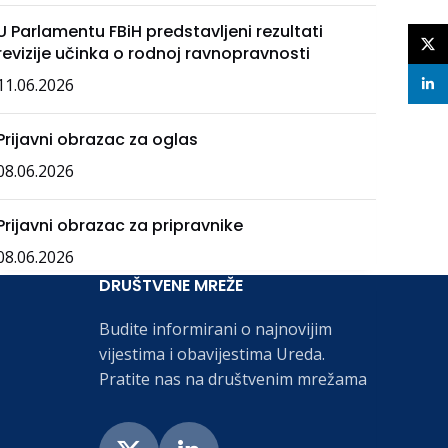
U Parlamentu FBiH predstavljeni rezultati
X
revizije učinka o rodnoj ravnopravnosti
11.06.2026
linke
Prijavni obrazac za oglas
08.06.2026
Prijavni obrazac za pripravnike
08.06.2026
DRUŠTVENE MREŽE
Budite informirani o najnovijim
vijestima i obavijestima Ureda.
Pratite nas na društvenim mrežama