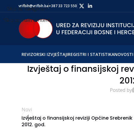
vrifbih@vrifbih.ba
+387 33 723 550
Skip to navigation
Skip to main content
REVIZORSKI IZVJEŠTAJI
REGISTRI I STATISTIKA
NOVOSTI 
Izvještaj o finansijskoj r
201
Posted by
Novi
Izvještaj o finansijskoj reviziji Općine Srebrenik
2012. god.