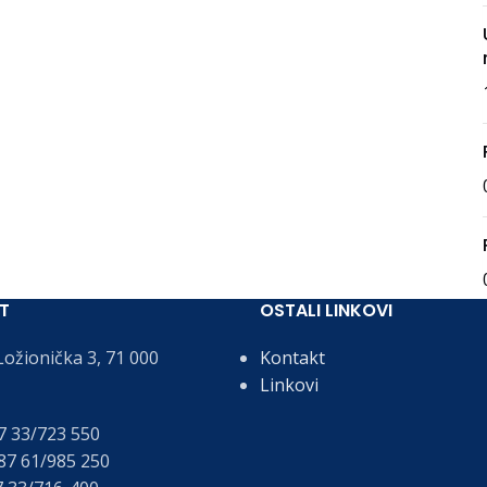
T
OSTALI LINKOVI
ožionička 3, 71 000
Kontakt
Linkovi
 33/723 550
7 61/985 250