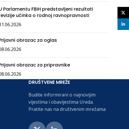
U Parlamentu FBiH predstavljeni rezultati
X
revizije učinka o rodnoj ravnopravnosti
11.06.2026
linke
Prijavni obrazac za oglas
08.06.2026
Prijavni obrazac za pripravnike
08.06.2026
DRUŠTVENE MREŽE
Budite informirani o najnovijim
vijestima i obavijestima Ureda.
Pratite nas na društvenim mrežama