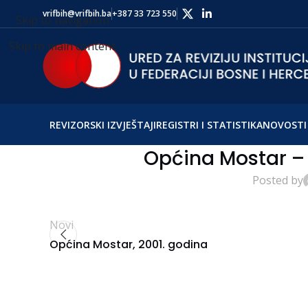
vrifbih@vrifbih.ba
+387 33 723 550
Skip to navigation
Skip to main content
REVIZORSKI IZVJEŠTAJI
REGISTRI I STATISTIKA
NOVOSTI 
Općina Mostar – 
Posted by
Novi
Općina Mostar, 2001. godina