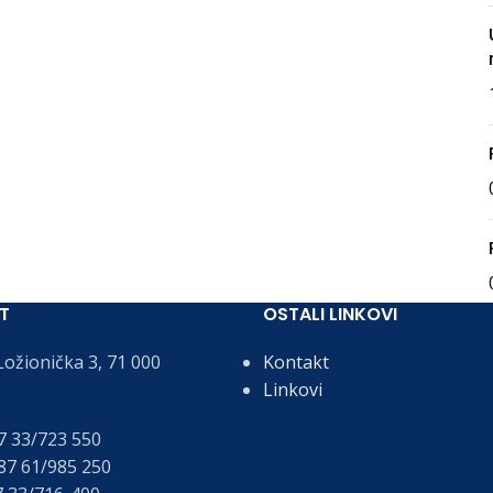
T
OSTALI LINKOVI
ožionička 3, 71 000
Kontakt
Linkovi
 33/723 550
7 61/985 250