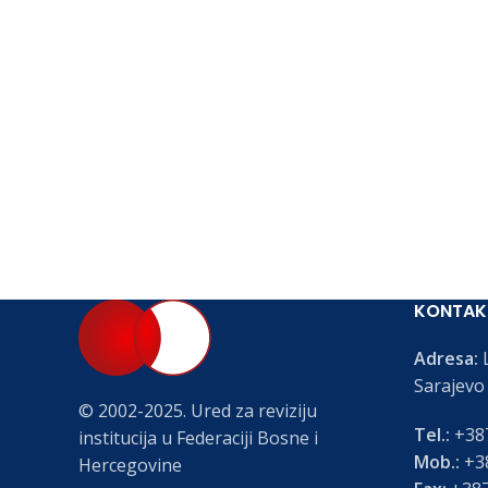
KONTAK
Adresa:
L
Sarajevo
© 2002-2025. Ured za reviziju
Tel.:
+387
institucija u Federaciji Bosne i
Mob.:
+38
Hercegovine