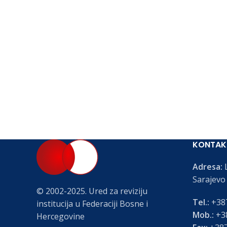
KONTAK
Adresa:
L
Sarajevo
© 2002-2025. Ured za reviziju
Tel.:
+387
institucija u Federaciji Bosne i
Mob.:
+38
Hercegovine