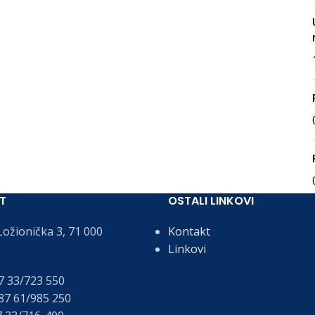
T
OSTALI LINKOVI
ožionička 3, 71 000
Kontakt
Linkovi
 33/723 550
7 61/985 250