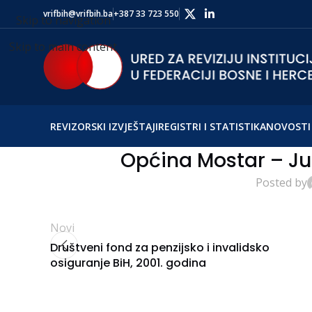
vrifbih@vrifbih.ba
+387 33 723 550
Skip to navigation
Skip to main content
REVIZORSKI IZVJEŠTAJI
REGISTRI I STATISTIKA
NOVOSTI 
Općina Mostar – Ju
Posted by
Novi
Društveni fond za penzijsko i invalidsko
osiguranje BiH, 2001. godina