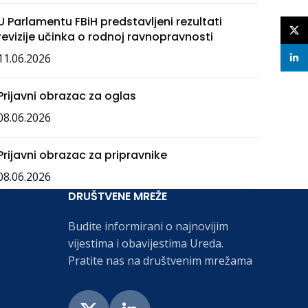
U Parlamentu FBiH predstavljeni rezultati
X
revizije učinka o rodnoj ravnopravnosti
11.06.2026
linke
Prijavni obrazac za oglas
08.06.2026
Prijavni obrazac za pripravnike
08.06.2026
DRUŠTVENE MREŽE
Budite informirani o najnovijim
vijestima i obavijestima Ureda.
Pratite nas na društvenim mrežama