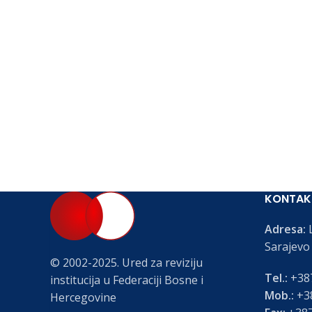
KONTAK
Adresa:
L
Sarajevo
© 2002-2025. Ured za reviziju
Tel.:
+387
institucija u Federaciji Bosne i
Mob.:
+38
Hercegovine