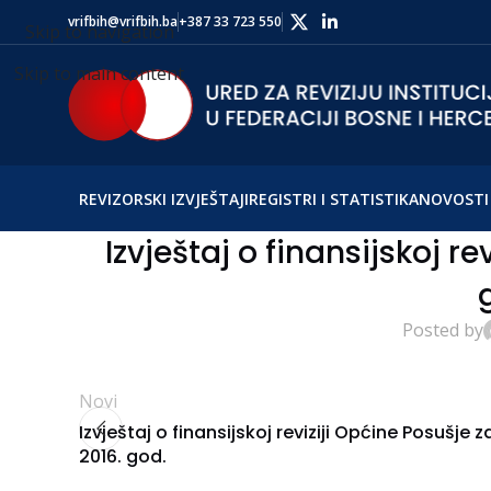
vrifbih@vrifbih.ba
+387 33 723 550
Skip to navigation
Skip to main content
REVIZORSKI IZVJEŠTAJI
REGISTRI I STATISTIKA
NOVOSTI 
Izvještaj o finansijskoj r
Posted by
Novi
Izvještaj o finansijskoj reviziji Općine Posušje z
2016. god.