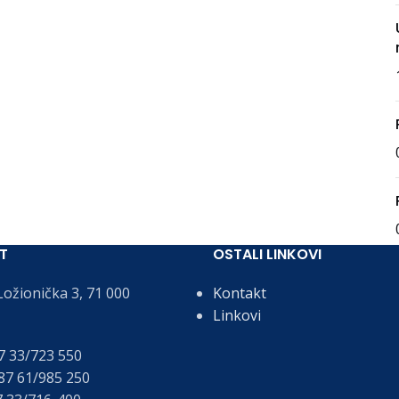
T
OSTALI LINKOVI
ožionička 3, 71 000
Kontakt
Linkovi
 33/723 550
7 61/985 250