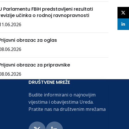
U Parlamentu FBiH predstavljeni rezultati
X
revizije učinka o rodnoj ravnopravnosti
11.06.2026
linke
Prijavni obrazac za oglas
08.06.2026
Prijavni obrazac za pripravnike
08.06.2026
DRUŠTVENE MREŽE
Budite informirani o najnovijim
vijestima i obavijestima Ureda.
Pratite nas na društvenim mrežama