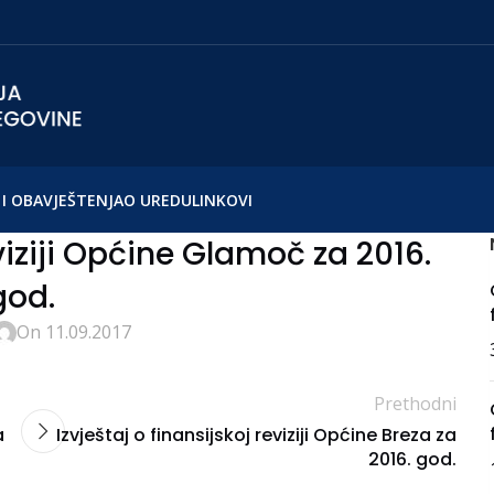
I OBAVJEŠTENJA
O UREDU
LINKOVI
eviziji Općine Glamoč za 2016.
god.
On 11.09.2017
Prethodni
a
Izvještaj o finansijskoj reviziji Općine Breza za
2016. god.