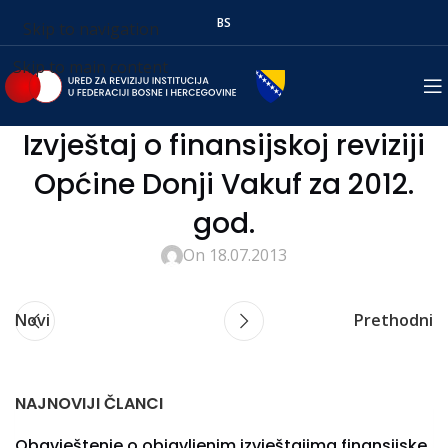
BS
Skip to navigation
Skip to main content
Izvještaj o finansijskoj reviziji
Općine Donji Vakuf za 2012.
god.
On 18.07.2013
Novi
Prethodni
NAJNOVIJI ČLANCI
Obavještenje o objavljenim izvještajima finansijske