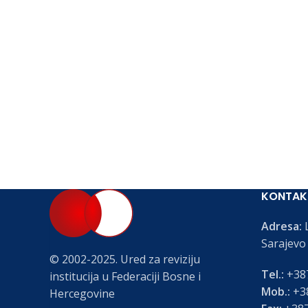
KONTAK
Adresa:
L
Sarajevo
© 2002-2025. Ured za reviziju
Tel.:
+387
institucija u Federaciji Bosne i
Mob.:
+38
Hercegovine