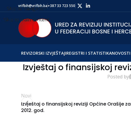
vrifbih@vrifbih.ba
+387 33 723 550
Skip to navigation
Skip to main content
REVIZORSKI IZVJEŠTAJI
REGISTRI I STATISTIKA
NOVOSTI 
Izvještaj o finansijskoj revi
Posted by
Novi
Izvještaj o finansijskoj reviziji Općine Orašije za
2012. god.