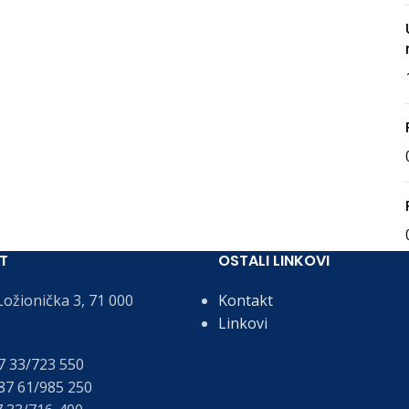
T
OSTALI LINKOVI
ožionička 3, 71 000
Kontakt
Linkovi
 33/723 550
7 61/985 250