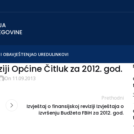
I OBAVJEŠTENJA
O UREDU
LINKOVI
ziji Općine Čitluk za 2012. god.
On 11.09.2013
Prethodni
Izvještaj o finansijskoj reviziji Izvještaja o
izvršenju Budžeta FBiH za 2012. god.