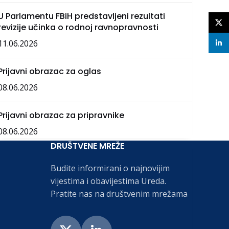
U Parlamentu FBiH predstavljeni rezultati
X
revizije učinka o rodnoj ravnopravnosti
11.06.2026
linke
Prijavni obrazac za oglas
08.06.2026
Prijavni obrazac za pripravnike
08.06.2026
DRUŠTVENE MREŽE
Budite informirani o najnovijim
vijestima i obavijestima Ureda.
Pratite nas na društvenim mrežama