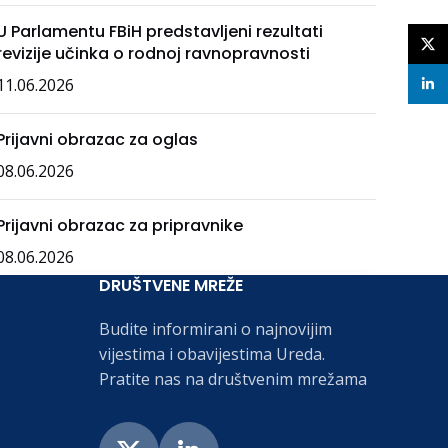
U Parlamentu FBiH predstavljeni rezultati
X
revizije učinka o rodnoj ravnopravnosti
11.06.2026
linke
Prijavni obrazac za oglas
08.06.2026
Prijavni obrazac za pripravnike
08.06.2026
DRUŠTVENE MREŽE
Budite informirani o najnovijim
vijestima i obavijestima Ureda.
Pratite nas na društvenim mrežama