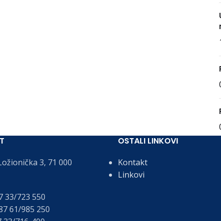
T
OSTALI LINKOVI
ožionička 3, 71 000
Kontakt
Linkovi
 33/723 550
7 61/985 250