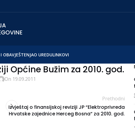
I OBAVJEŠTENJA
O UREDU
LINKOVI
iziji Općine Bužim za 2010. god.
On 19.09.2011
Prethodni
Izvještaj o finansijskoj reviziji JP “Elektroprivreda
Hrvatske zajednice Herceg Bosna” za 2010. god.