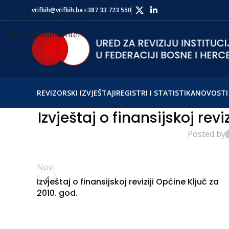
vrifbih@vrifbih.ba
+387 33 723 550
Skip to navigation
Skip to main content
REVIZORSKI IZVJEŠTAJI
REGISTRI I STATISTIKA
NOVOSTI 
Izvještaj o finansijskoj rev
Posted by
Novi
Izvještaj o finansijskoj reviziji Općine Ključ za
2010. god.