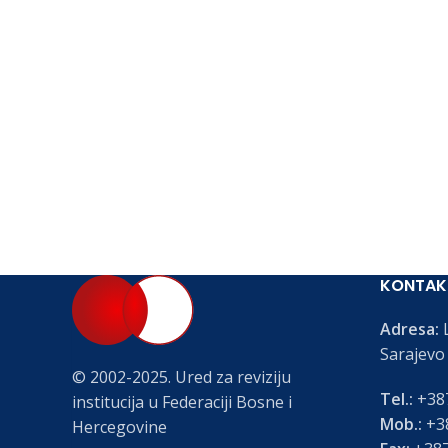
KONTAK
Adresa:
L
Sarajevo
© 2002-2025. Ured za reviziju
Tel.:
+387
institucija u Federaciji Bosne i
Mob.:
+38
Hercegovine