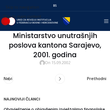
BS
Skip to navigation
Skip to main content
Ministarstvo unutrašnjih
poslova kantona Sarajevo,
2001. godina
On 15.09.2002
Novi
Prethodni
NAJNOVIJI ČLANCI
Obavještenje o objavljenim izvještajima finansijske