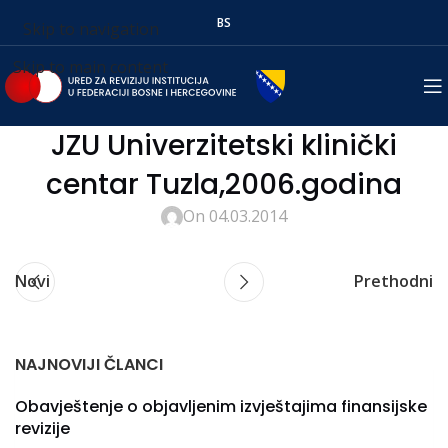
BS
Skip to navigation
Skip to main content
JZU Univerzitetski klinički
centar Tuzla,2006.godina
On 04.03.2014
Novi
Prethodni
NAJNOVIJI ČLANCI
Obavještenje o objavljenim izvještajima finansijske
revizije