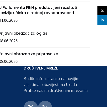
U Parlamentu FBiH predstavljeni rezultati
X
revizije učinka o rodnoj ravnopravnosti
11.06.2026
linke
Prijavni obrazac za oglas
08.06.2026
Prijavni obrazac za pripravnike
08.06.2026
DRUŠTVENE MREŽE
Budite informirani o najnovijim
vijestima i obavijestima Ureda.
Pratite nas na društvenim mrežama