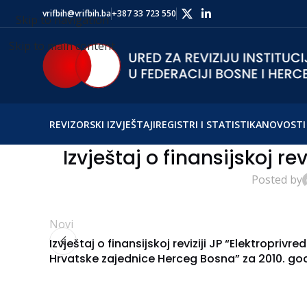
vrifbih@vrifbih.ba
+387 33 723 550
Skip to navigation
Skip to main content
REVIZORSKI IZVJEŠTAJI
REGISTRI I STATISTIKA
NOVOSTI 
Izvještaj o finansijskoj rev
Posted by
Novi
Izvještaj o finansijskoj reviziji JP “Elektroprivre
Hrvatske zajednice Herceg Bosna” za 2010. go