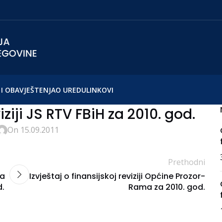
I OBAVJEŠTENJA
O UREDU
LINKOVI
iziji JS RTV FBiH za 2010. god.
On 15.09.2011
Prethodni
da
Izvještaj o finansijskoj reviziji Općine Prozor-
d.
Rama za 2010. god.