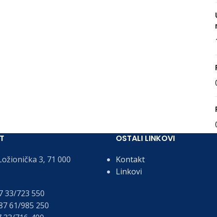
T
OSTALI LINKOVI
ožionička 3, 71 000
Kontakt
Linkovi
 33/723 550
7 61/985 250