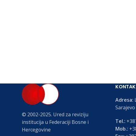
KONTAK
Adresa:
L
Sarajevo
© 2002-2025. Ured za reviziju
Tel.:
+387
institucija u Federaciji Bosne i
Mob.:
+38
Hercegovine