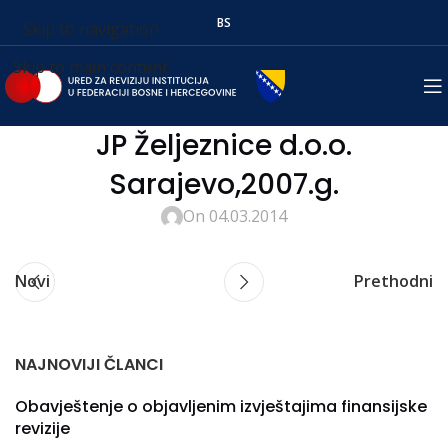
BS
Skip to navigation
Skip to main content
JP Željeznice d.o.o.
Sarajevo,2007.g.
On 04.03.2014
Novi
Prethodni
NAJNOVIJI ČLANCI
Obavještenje o objavljenim izvještajima finansijske
revizije