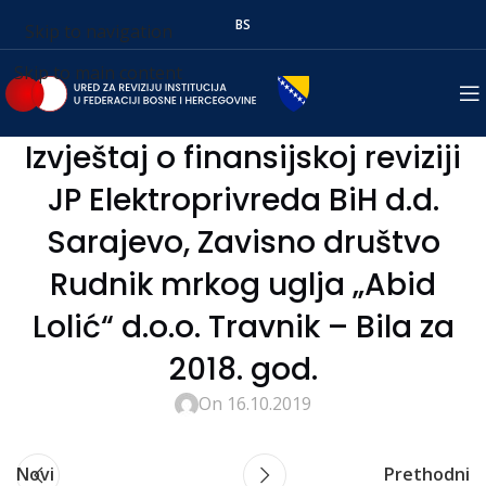
BS
Skip to navigation
Skip to main content
Izvještaj o finansijskoj reviziji
JP Elektroprivreda BiH d.d.
Sarajevo, Zavisno društvo
Rudnik mrkog uglja „Abid
Lolić“ d.o.o. Travnik – Bila za
2018. god.
On 16.10.2019
Novi
Prethodni