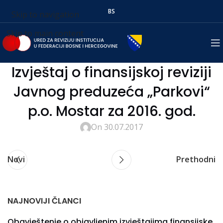
BS
Skip to navigation
Skip to main content
Izvještaj o finansijskoj reviziji
Javnog preduzeća „Parkovi“
p.o. Mostar za 2016. god.
On 30.07.2017
Novi
Prethodni
NAJNOVIJI ČLANCI
Obavještenje o objavljenim izvještajima finansijske