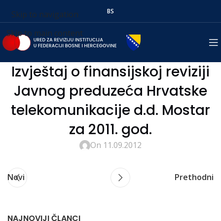
BS
Skip to navigation
Skip to main content
Izvještaj o finansijskoj reviziji
Javnog preduzeća Hrvatske
telekomunikacije d.d. Mostar
za 2011. god.
On 11.09.2012
Novi
Prethodni
NAJNOVIJI ČLANCI