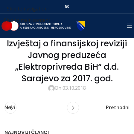
BS
Skip to navigation
Skip to main content
Izvještaj o finansijskoj reviziji
Javnog preduzeća
„Elektroprivreda BiH“ d.d.
Sarajevo za 2017. god.
On 03.10.2018
Novi
Prethodni
NAJNOVIJI ČLANCI