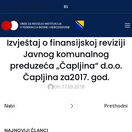
BS
Skip to navigation
Skip to main content
Izvještaj o finansijskoj reviziji
Javnog komunalnog
preduzeća „Čapljina“ d.o.o.
Čapljina za2017. god.
On 17.09.2018
Novi
Prethodni
NAJNOVIJI ČLANCI