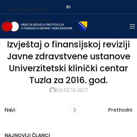
BS
Skip to navigation
Skip to main content
Izvještaj o finansijskoj reviziji
Javne zdravstvene ustanove
Univerzitetski klinički centar
Tuzla za 2016. god.
On 02.10.2017
Novi
Prethodni
NAJNOVIJI ČLANCI