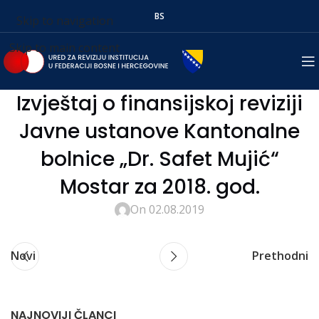
BS
Skip to navigation
Skip to main content
Izvještaj o finansijskoj reviziji
Javne ustanove Kantonalne
bolnice „Dr. Safet Mujić“
Mostar za 2018. god.
On 02.08.2019
Novi
Prethodni
NAJNOVIJI ČLANCI