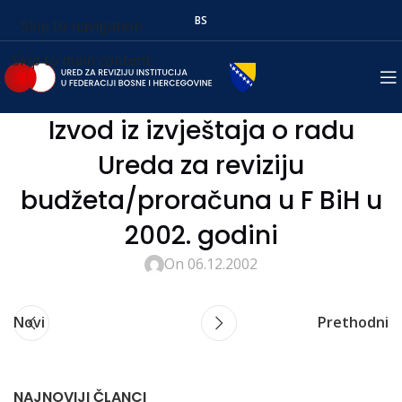
BS
Skip to navigation
Skip to main content
Izvod iz izvještaja o radu
Ureda za reviziju
budžeta/proračuna u F BiH u
2002. godini
On 06.12.2002
Novi
Prethodni
NAJNOVIJI ČLANCI