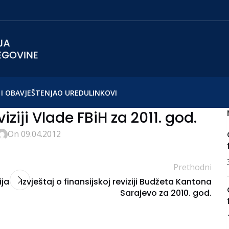
I OBAVJEŠTENJA
O UREDU
LINKOVI
viziji Vlade FBiH za 2011. god.
On 09.04.2012
Prethodni
ija
Izvještaj o finansijskoj reviziji Budžeta Kantona
Sarajevo za 2010. god.