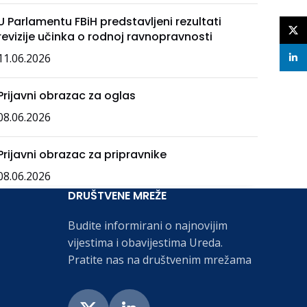
U Parlamentu FBiH predstavljeni rezultati
X
revizije učinka o rodnoj ravnopravnosti
11.06.2026
linke
Prijavni obrazac za oglas
08.06.2026
Prijavni obrazac za pripravnike
08.06.2026
DRUŠTVENE MREŽE
Budite informirani o najnovijim
vijestima i obavijestima Ureda.
Pratite nas na društvenim mrežama