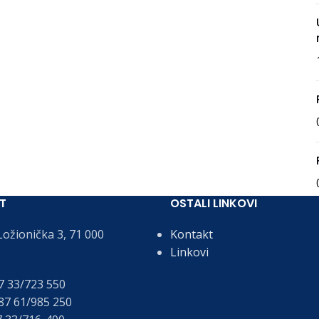
T
OSTALI LINKOVI
ožionička 3, 71 000
Kontakt
Linkovi
 33/723 550
7 61/985 250