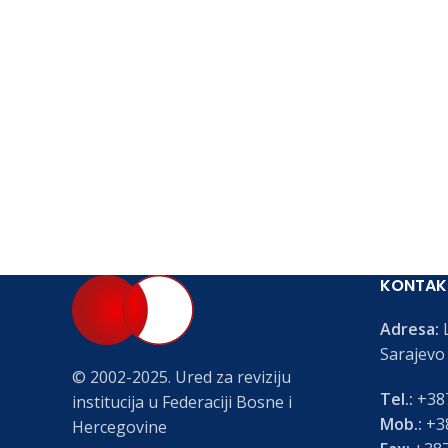
KONTAK
Adresa:
L
Sarajevo
© 2002-2025. Ured za reviziju
Tel.:
+387
institucija u Federaciji Bosne i
Mob.:
+38
Hercegovine