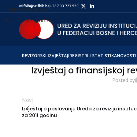
vrifbih@vrifbih.ba
+387 33 723 550
Skip to navigation
Skip to main content
REVIZORSKI IZVJEŠTAJI
REGISTRI I STATISTIKA
NOVOSTI 
Izvještaj o finansijskoj re
Posted by
Novi
Izvještaj o poslovanju Ureda za reviziju instituc
za 2011 godinu