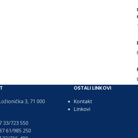
T
OSTALI LINKOVI
ožionička 3, 71 000
Kontakt
Linkovi
 33/723 550
7 61/985 250