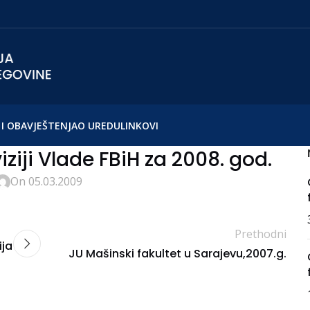
I OBAVJEŠTENJA
O UREDU
LINKOVI
viziji Vlade FBiH za 2008. god.
On 05.03.2009
Prethodni
ija
JU Mašinski fakultet u Sarajevu,2007.g.