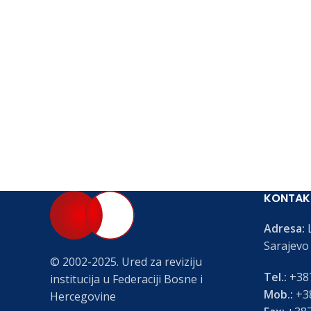
KONTAK
Adresa:
L
Sarajevo
© 2002-2025. Ured za reviziju
Tel.:
+387
institucija u Federaciji Bosne i
Mob.:
+38
Hercegovine