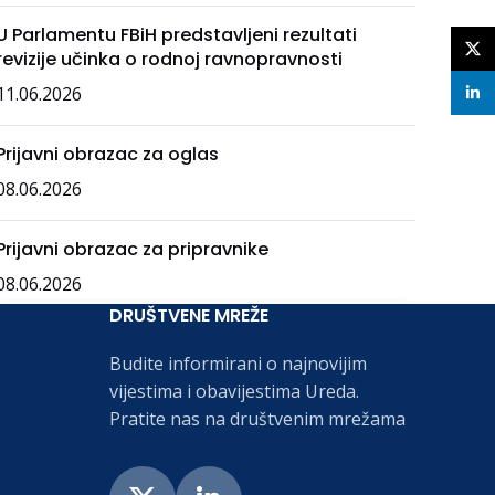
U Parlamentu FBiH predstavljeni rezultati
X
revizije učinka o rodnoj ravnopravnosti
11.06.2026
linke
Prijavni obrazac za oglas
08.06.2026
Prijavni obrazac za pripravnike
08.06.2026
DRUŠTVENE MREŽE
Budite informirani o najnovijim
vijestima i obavijestima Ureda.
Pratite nas na društvenim mrežama