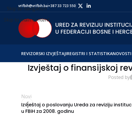
vrifbih@vrifbih.ba
+387 33 723 550
Skip to navigation
Skip to main content
REVIZORSKI IZVJEŠTAJI
REGISTRI I STATISTIKA
NOVOSTI 
Izvještaj o finansijskoj re
Posted by
Novi
Izvještaj o poslovanju Ureda za reviziju instituc
u FBiH za 2008. godinu