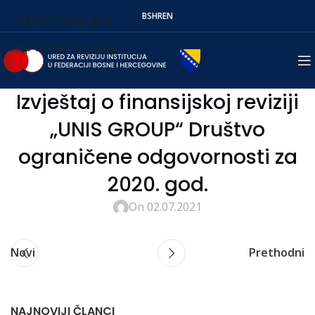
BS
HR
EN
Skip to navigation
Skip to main content
Izvještaj o finansijskoj reviziji
„UNIS GROUP“ Društvo
ograničene odgovornosti za
2020. god.
On 02.07.2021
Novi
Prethodni
NAJNOVIJI ČLANCI