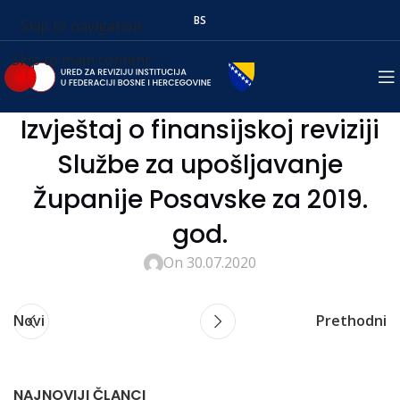
BS
Skip to navigation
Skip to main content
Izvještaj o finansijskoj reviziji
Službe za upošljavanje
Županije Posavske za 2019.
god.
On 30.07.2020
Novi
Prethodni
NAJNOVIJI ČLANCI