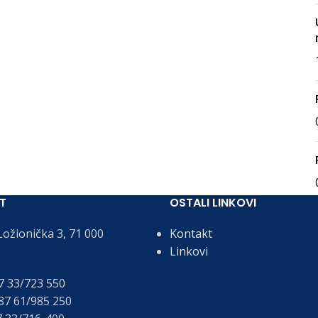
T
OSTALI LINKOVI
ožionička 3, 71 000
Kontakt
Linkovi
 33/723 550
7 61/985 250