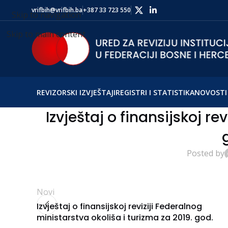
vrifbih@vrifbih.ba
+387 33 723 550
Skip to navigation
Skip to main content
REVIZORSKI IZVJEŠTAJI
REGISTRI I STATISTIKA
NOVOSTI 
Izvještaj o finansijskoj re
Posted by
Novi
Izvještaj o finansijskoj reviziji Federalnog
ministarstva okoliša i turizma za 2019. god.