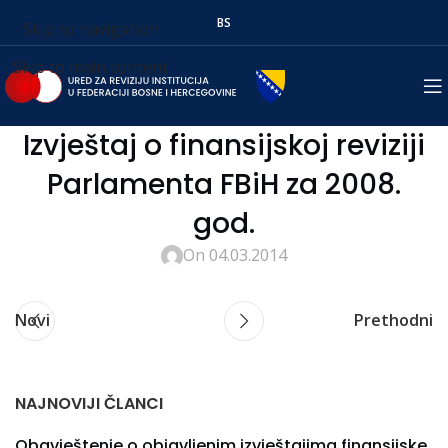
BS
Skip to navigation
Skip to main content
Izvještaj o finansijskoj reviziji
Parlamenta FBiH za 2008.
god.
On 04.03.2014
Novi
Prethodni
NAJNOVIJI ČLANCI
Obavještenje o objavljenim izvještajima finansijske