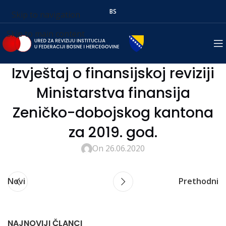
BS
Skip to navigation
Skip to main content
Izvještaj o finansijskoj reviziji
Ministarstva finansija
Zeničko-dobojskog kantona
za 2019. god.
On 26.06.2020
Novi
Prethodni
NAJNOVIJI ČLANCI