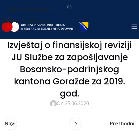
BS
Skip to navigation
Skip to main content
Izvještaj o finansijskoj reviziji
JU Službe za zapošljavanje
Bosansko-podrinjskog
kantona Goražde za 2019.
god.
On 25.06.2020
Novi
Prethodni