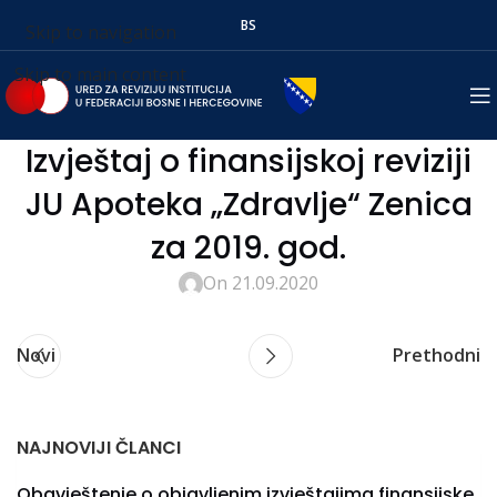
BS
Skip to navigation
Skip to main content
Izvještaj o finansijskoj reviziji
JU Apoteka „Zdravlje“ Zenica
za 2019. god.
On 21.09.2020
Novi
Prethodni
NAJNOVIJI ČLANCI
Obavještenje o objavljenim izvještajima finansijske