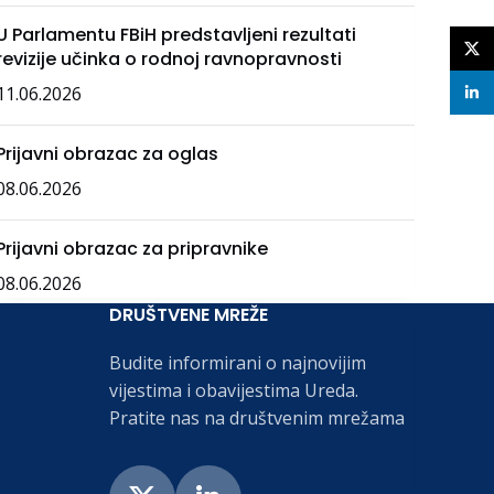
U Parlamentu FBiH predstavljeni rezultati
X
revizije učinka o rodnoj ravnopravnosti
11.06.2026
linke
Prijavni obrazac za oglas
08.06.2026
Prijavni obrazac za pripravnike
08.06.2026
DRUŠTVENE MREŽE
Budite informirani o najnovijim
vijestima i obavijestima Ureda.
Pratite nas na društvenim mrežama