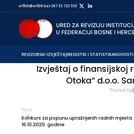
vrifbih@vrifbih.ba
+387 33 723 550
Skip to navigation
Skip to main content
REVIZORSKI IZVJEŠTAJI
REGISTRI I STATISTIKA
NOVOSTI 
Izvještaj o finansijskoj 
Otoka“ d.o.o. Sa
Posted by
Novi
Konkurs za popunu upražnjenih radnih mjesta
16.10.2020. godine