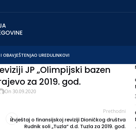
I OBAVJEŠTENJA
O UREDU
LINKOVI
reviziji JP „Olimpijski bazen
rajevo za 2019. god.
On 30.09.2020
Prethodni
Izvještaj o finansijskoj reviziji Dioničkog društva
Rudnik soli „Tuzla“ d.d. Tuzla za 2019. god.