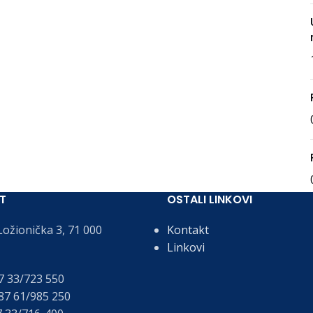
T
OSTALI LINKOVI
ožionička 3, 71 000
Kontakt
Linkovi
 33/723 550
7 61/985 250