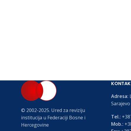
KONTAK
Adresa:
L
Sarajevo
© 2002-2025. Ured za reviziju
Tel.:
+387
institucija u Federaciji Bosne i
Mob.:
+38
Hercegovine