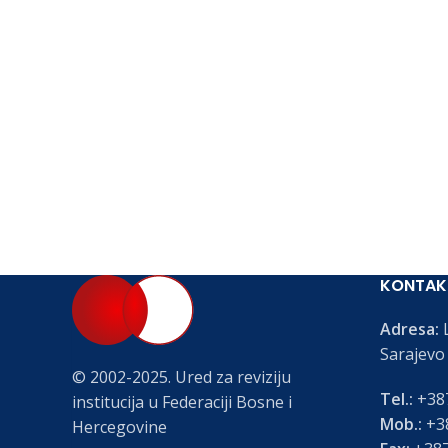
KONTAK
Adresa:
L
Sarajevo
© 2002-2025. Ured za reviziju
Tel.:
+387
institucija u Federaciji Bosne i
Mob.:
+38
Hercegovine