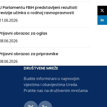
U Parlamentu FBiH predstavljeni rezultati
X
revizije učinka o rodnoj ravnopravnosti
11.06.2026
linke
Prijavni obrazac za oglas
08.06.2026
Prijavni obrazac za pripravnike
08.06.2026
DRUŠTVENE MREŽE
Budite informirani o najnovijim
vijestima i obavijestima Ureda.
Pratite nas na društvenim mrežama