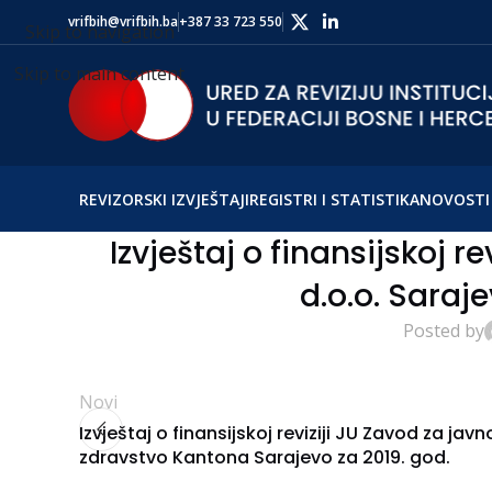
vrifbih@vrifbih.ba
+387 33 723 550
Skip to navigation
Skip to main content
REVIZORSKI IZVJEŠTAJI
REGISTRI I STATISTIKA
NOVOSTI 
Izvještaj o finansijskoj re
d.o.o. Saraje
Posted by
Novi
Izvještaj o finansijskoj reviziji JU Zavod za javn
zdravstvo Kantona Sarajevo za 2019. god.