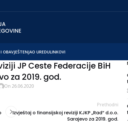
I OBAVJEŠTENJA
O UREDU
LINKOVI
viziji JP Ceste Federacije BiH
vo za 2019. god.
On 26.06.2020
Prethodni
o
Izvještaj o finansijskoj reviziji KJKP „Rad“ d.o.o.
Sarajevo za 2019. god.