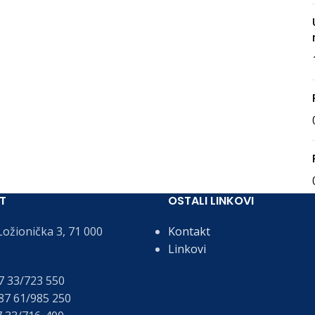
T
OSTALI LINKOVI
ožionička 3, 71 000
Kontakt
Linkovi
 33/723 550
7 61/985 250