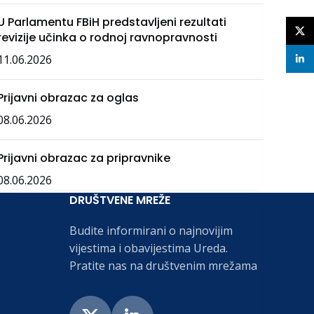
U Parlamentu FBiH predstavljeni rezultati
X
revizije učinka o rodnoj ravnopravnosti
11.06.2026
linke
Prijavni obrazac za oglas
08.06.2026
Prijavni obrazac za pripravnike
08.06.2026
DRUŠTVENE MREŽE
Budite informirani o najnovijim
vijestima i obavijestima Ureda.
Pratite nas na društvenim mrežama