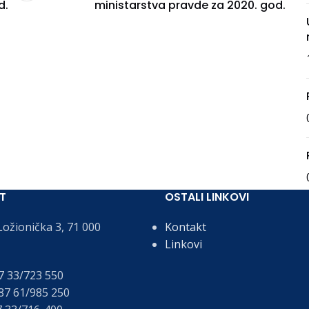
d.
ministarstva pravde za 2020. god.
T
OSTALI LINKOVI
ožionička 3, 71 000
Kontakt
Linkovi
 33/723 550
7 61/985 250