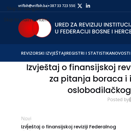
vrifbih@vrifbih.ba
+387 33 723 550
Skip to navigation
Skip to main content
REVIZORSKI IZVJEŠTAJI
REGISTRI I STATISTIKA
NOVOSTI 
Izvještaj o finansijskoj re
za pitanja boraca 
oslobodilačkog 
Posted by
Novi
Izvještaj o finansijskoj reviziji Federalnog