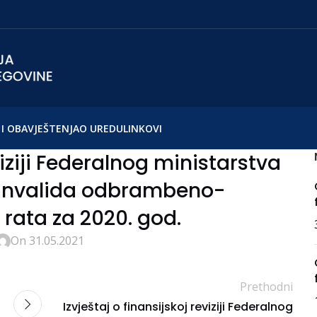
I OBAVJEŠTENJA
O UREDU
LINKOVI
viziji Federalnog ministarstva
i invalida odbrambeno-
rata za 2020. god.
On 31.05.2021
Prethodni
Izvještaj o finansijskoj reviziji Federalnog