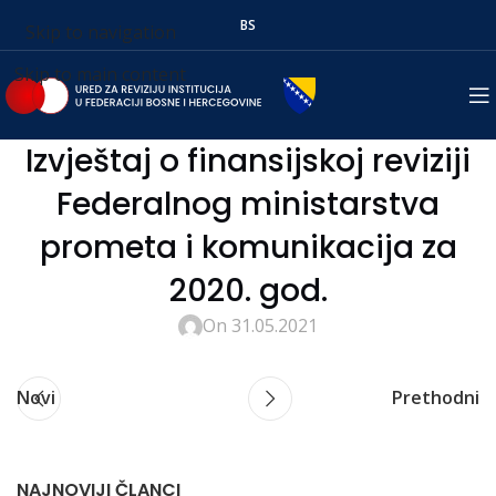
BS
Skip to navigation
Skip to main content
Izvještaj o finansijskoj reviziji
Federalnog ministarstva
prometa i komunikacija za
2020. god.
On 31.05.2021
Novi
Prethodni
NAJNOVIJI ČLANCI