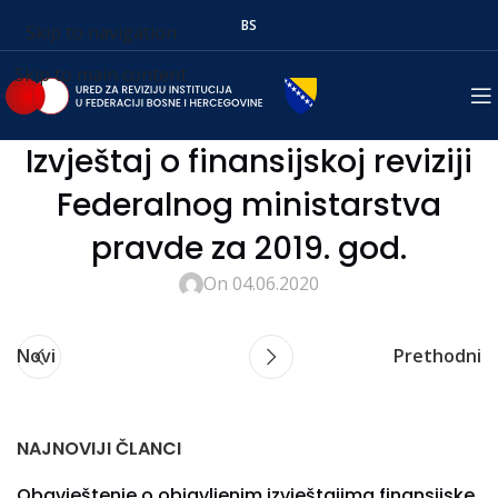
BS
Skip to navigation
Skip to main content
Izvještaj o finansijskoj reviziji
Federalnog ministarstva
pravde za 2019. god.
On 04.06.2020
Novi
Prethodni
NAJNOVIJI ČLANCI
Obavještenje o objavljenim izvještajima finansijske