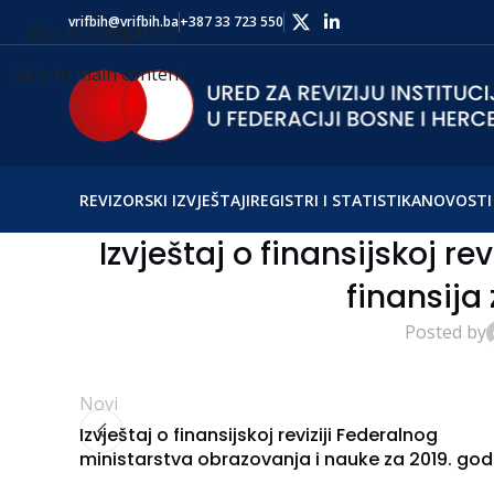
vrifbih@vrifbih.ba
+387 33 723 550
Skip to navigation
Skip to main content
REVIZORSKI IZVJEŠTAJI
REGISTRI I STATISTIKA
NOVOSTI 
Izvještaj o finansijskoj re
finansija 
Posted by
Novi
Izvještaj o finansijskoj reviziji Federalnog
ministarstva obrazovanja i nauke za 2019. god