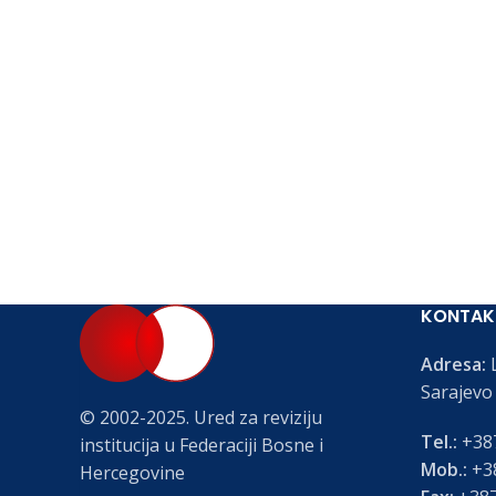
KONTAK
Adresa:
L
Sarajevo
© 2002-2025. Ured za reviziju
Tel.:
+387
institucija u Federaciji Bosne i
Mob.:
+38
Hercegovine