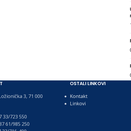
T
OSTALI LINKOVI
ožionička 3, 71 000
Kontakt
Linkovi
 33/723 550
7 61/985 250