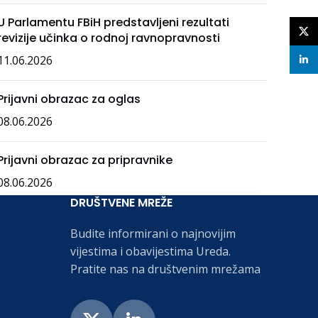
U Parlamentu FBiH predstavljeni rezultati
X
revizije učinka o rodnoj ravnopravnosti
11.06.2026
linke
Prijavni obrazac za oglas
08.06.2026
Prijavni obrazac za pripravnike
08.06.2026
DRUŠTVENE MREŽE
Budite informirani o najnovijim
vijestima i obavijestima Ureda.
Pratite nas na društvenim mrežama