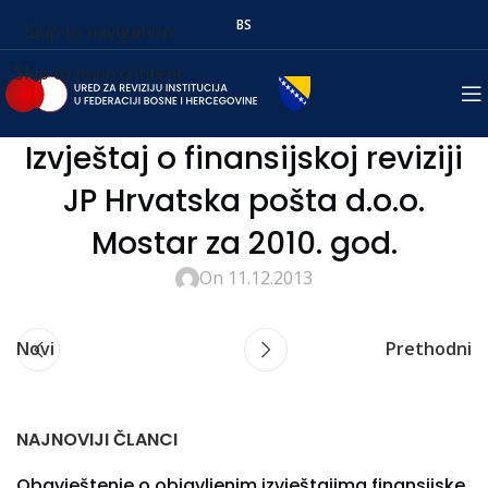
BS
Skip to navigation
Skip to main content
Izvještaj o finansijskoj reviziji
JP Hrvatska pošta d.o.o.
Mostar za 2010. god.
On 11.12.2013
Novi
Prethodni
NAJNOVIJI ČLANCI
Obavještenje o objavljenim izvještajima finansijske