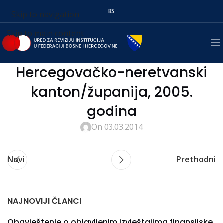
BS
Skip to navigation
Skip to main content
Hercegovačko-neretvanski
kanton/županija, 2005.
godina
On 03.03.2014
Novi
Prethodni
NAJNOVIJI ČLANCI
Obavještenje o objavljenim izvještajima finansijske