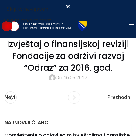
BS
Skip to navigation
Skip to main content
Izvještaj o finansijskoj reviziji
Fondacije za održivi razvoj
“Odraz” za 2016. god.
On 16.05.2017
Novi
Prethodni
NAJNOVIJI ČLANCI
Obavještenje o objavljenim izvještajima finansijske