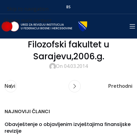
BS
Skip to navigation
Skip to main content
Filozofski fakultet u
Sarajevu,2006.g.
On 04.03.2014
Novi
Prethodni
NAJNOVIJI ČLANCI
Obavještenje o objavljenim izvještajima finansijske
revizije