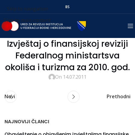
BS
Skip to navigation
Skip to main content
Izvještaj o finansijskoj reviziji
Federalnog ministartsva
okoliša i turizma za 2010. god.
On 14.07.2011
Novi
Prethodni
NAJNOVIJI ČLANCI
Obavještenje o objavljenim izvještajima finansijske