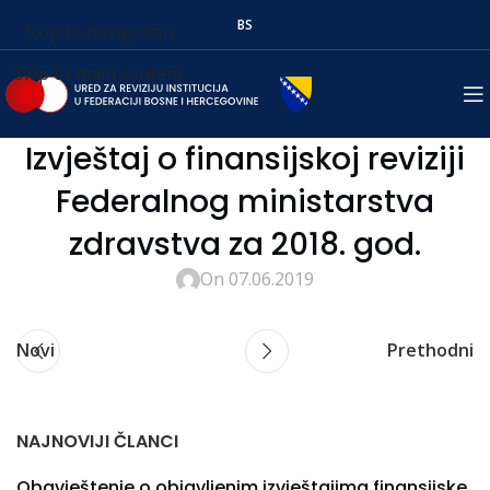
BS
Skip to navigation
Skip to main content
Izvještaj o finansijskoj reviziji
Federalnog ministarstva
zdravstva za 2018. god.
On 07.06.2019
Novi
Prethodni
NAJNOVIJI ČLANCI
Obavještenje o objavljenim izvještajima finansijske