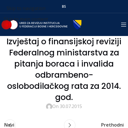
BS
Skip to navigation
Skip to main content
Izvještaj o finansijskoj reviziji
Federalnog ministarstva za
pitanja boraca i invalida
odbrambeno-
oslobodilačkog rata za 2014.
god.
On 30.07.2015
Novi
Prethodni