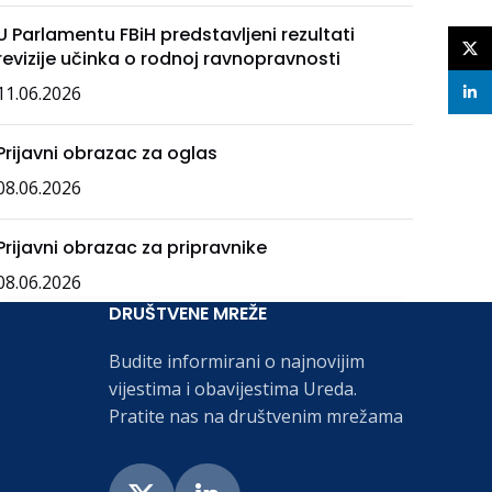
U Parlamentu FBiH predstavljeni rezultati
X
revizije učinka o rodnoj ravnopravnosti
11.06.2026
linke
Prijavni obrazac za oglas
08.06.2026
Prijavni obrazac za pripravnike
08.06.2026
DRUŠTVENE MREŽE
Budite informirani o najnovijim
vijestima i obavijestima Ureda.
Pratite nas na društvenim mrežama