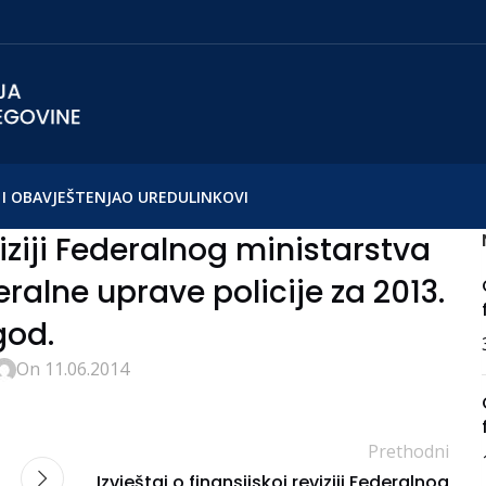
I OBAVJEŠTENJA
O UREDU
LINKOVI
viziji Federalnog ministarstva
ralne uprave policije za 2013.
god.
On 11.06.2014
Prethodni
Izvještaj o finansijskoj reviziji Federalnog