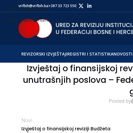
vrifbih@vrifbih.ba
+387 33 723 550
Skip to navigation
Skip to main content
REVIZORSKI IZVJEŠTAJI
REGISTRI I STATISTIKA
NOVOSTI 
Izvještaj o finansijskoj re
unutrašnjih poslova – Fede
Posted by
Novi
Izvještaj o finansijskoj reviziji Budžeta