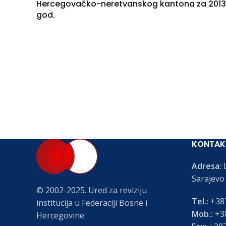
Hercegovačko-neretvanskog kantona za 2013
god.
KONTAK
Adresa:
L
Sarajevo
© 2002-2025. Ured za reviziju
Tel.:
+387
institucija u Federaciji Bosne i
Mob.:
+38
Hercegovine