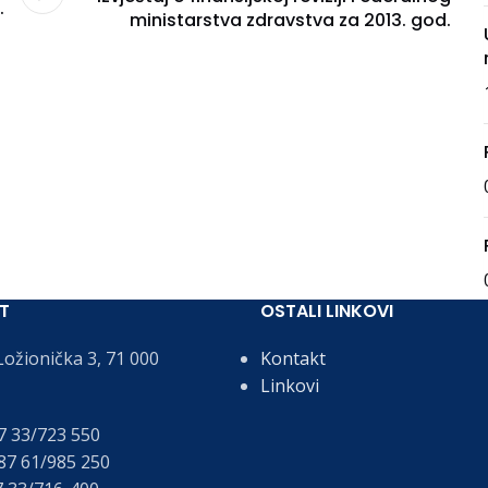
.
ministarstva zdravstva za 2013. god.
T
OSTALI LINKOVI
ožionička 3, 71 000
Kontakt
Linkovi
 33/723 550
7 61/985 250