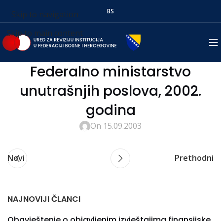
BS
Skip to navigation
Skip to main content
Federalno ministarstvo
unutrašnjih poslova, 2002.
godina
On 15.09.2003
Novi
Prethodni
NAJNOVIJI ČLANCI
Obavještenje o objavljenim izvještajima finansijske