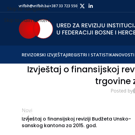
vrifbih@vrifbih.ba
+387 33 723 550
Skip to navigation
Skip to main content
REVIZORSKI IZVJEŠTAJI
REGISTRI I STATISTIKA
NOVOSTI 
Izvještaj o finansijskoj re
trgovine 
Posted by
Novi
Izvještaj o finansijskoj reviziji Budžeta Unsko-
sanskog kantona za 2015. god.