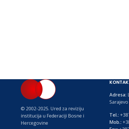
KONTAK
Adresa:
L
Sarajevo
© 2002-2025. Ured za reviziju
Tel.:
+387
institucija u Federaciji Bosne i
Mob.:
+38
Hercegovine