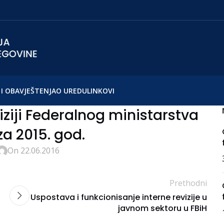
I OBAVJEŠTENJA
O UREDU
LINKOVI
viziji Federalnog ministarstva
za 2015. god.
On 22.06.2016
Prethodni
Uspostava i funkcionisanje interne revizije u
javnom sektoru u FBiH