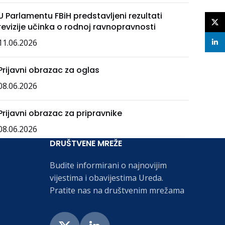
U Parlamentu FBiH predstavljeni rezultati
X
revizije učinka o rodnoj ravnopravnosti
11.06.2026
linke
Prijavni obrazac za oglas
08.06.2026
Prijavni obrazac za pripravnike
08.06.2026
DRUŠTVENE MREŽE
Budite informirani o najnovijim
vijestima i obavijestima Ureda.
Pratite nas na društvenim mrežama