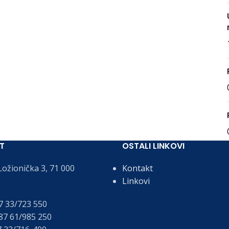
T
OSTALI LINKOVI
ožionička 3, 71 000
Kontakt
Linkovi
 33/723 550
7 61/985 250